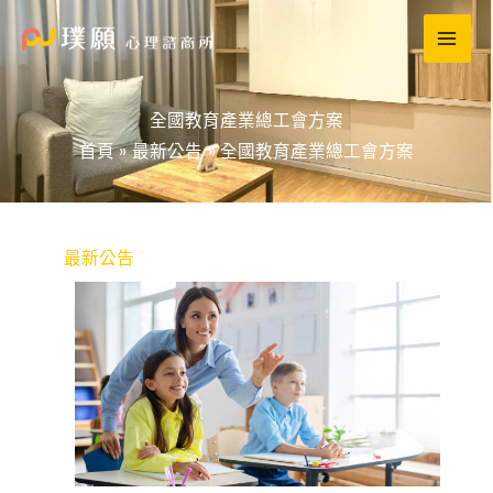
跳
至
主
要
全國教育產業總工會方案
內
首頁
最新公告
全國教育產業總工會方案
容
最新公告