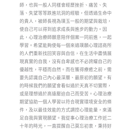
師，也與一般人同樣會經歷挫折、痛苦、失
落、失望等等跌進坑洞的經驗，但透過生命中
的貴人，被師長視為璞玉一般的期望與栽培，
使自己可以得到追求成長與進步的動力。因
此，心理治療師願意陪伴個案一同前進，一起
學習。希望能夠使每一個來過璞願心理諮商所
的人們重新找回笑容與自信，在生活中盡情展
現真實的自我，沒有自卑感也不必誇耀自己的
優越性，平穩而自然。而在獲得療癒之前，需
要先認識自己內心最深層、最原初的願望。有
的時候我們的願望會看似過於天真不切實際，
或是理想過於高遠壓迫自己而受苦。心理治療
期望協助一個人學習以符合現實環境安全的條
件，及以最佳效能的方式調控心理能量，來滿
足自我與實現願望。我從事心理治療工作近二
十年的時光，一直提醒自己莫忘初衷，秉持好