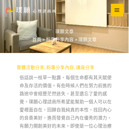
跳
至
主
要
璞願文章
內
首頁
粉專分享內容
璞願文章
容
實體活動分享
,
粉專分享內容
,
講座分享
俗話說一枝草一點露，每個生命都有其天賦使
命及存活的價值。有些時候人們在努力前進的
路途中會經歷茫然迷失，甚至遺忘了愛的感
覺。璞願心理諮商所希望能幫助一個人可以在
愛裡面自在，回歸自我純真的本性，找回內心
的良善美好，進而發覺自己內在優秀的潛力，
有願力開創美好的未來。即使是一位心理治療