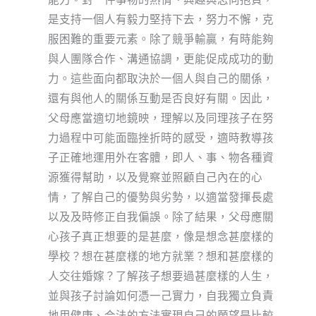
是支持一個人有毅力堅持下去，努力不懈，克
服困難的重要元素。除了競爭輸贏，有時能夠
與人團隊合作、溝通協調，更能促成成功的動
力。這些面向都取決於一個人與自己的關係，
還有與他人的關係互動是否良好有關。因此，
父母應當適切地鏡映，理解以及同理孩子在努
力過程中可能面臨挫折時的感受，適時教導孩
子正確地運用外在客體，即人、事、物各種資
源獲得幫助，以及覺察並照顧自己內在的心
情，了解自己的優勢與劣勢，以適當發揮長處
以及及時修正自我偏誤。除了結果，父母應關
心孩子真正想要的是甚麼，像是想念甚麼樣的
學校？想在甚麼樣的地方就業？想和甚麼樣的
人交往婚嫁？了解孩子想要過甚麼樣的人生，
並與孩子討論如何憑一己實力，自我獨立負責
地用健康、合法的方法實現自己的願望是比較