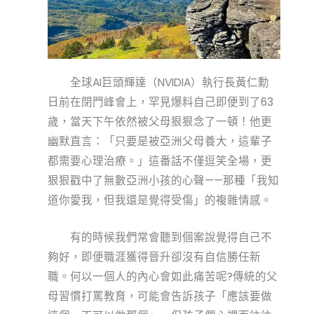
全球AI巨頭輝達（NVIDIA）執行長黃仁勳
日前在閉門峰會上，罕見爆料自己即便到了63
歲，當天下午依然被父母狠狠念了一頓！他更
幽默直言：「只要是被亞洲父母養大，這輩子
都需要心理治療。」這番話不僅逗笑全場，更
狠狠戳中了無數亞洲小孩的心聲——那種「我知
道你愛我，但我還是覺得受傷」的複雜情感。
有的時候我們常會聽到個案說覺得自己不
夠好，即便職涯獲得晉升卻沒有自信勝任新
職。何以一個人的內心會如此痛苦呢?傳統的父
母習慣打罵教育，可能會告訴孩子「應該要做