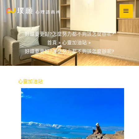
跳
至
主
要
好還要更好?怎麼努力都不夠該怎麼辦呢?
內
首頁
心靈加油站
容
好還要更好?怎麼努力都不夠該怎麼辦呢?
心靈加油站