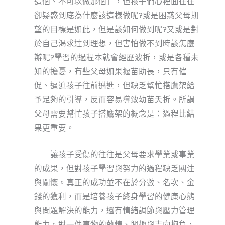
這個、不可以做那個」，但孩子們心裡面往往
卻疑惑到底為什麼該這樣做呢?或是困惑父母期
望的目標是如此，但是該如何做到呢?又或是對
於自己渴求達到理想，但害怕做不到時該怎麼
辦呢?學習的過程本就會經歷波折，或是各種未
知的擔憂，有些父母如果揠苗助長，只有催
促、逼迫孩子往前邁進，但缺乏幫忙搭鷹架給
予足夠的引導，反而容易導致幼苗夭折。所謂
父母需要幫忙孩子搭鷹架的概念是：過程比結
果更重要。
讓孩子受傷的往往是父母要求學業或事業
的成果，但對孩子學習與努力的過程缺乏關注
與關懷。真正的成功並不在於分數、名次、金
錢的獲利，而是培養孩子終身學習的健康心態
與問題解決的能力，還有情緒調節與壓力管理
能力。對一件事物的熱情、興趣與志向抱負，