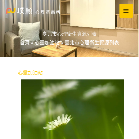
跳
至
主
要
臺北市心理衛生資源列表
內
首頁
心靈加油站
臺北市心理衛生資源列表
容
心靈加油站